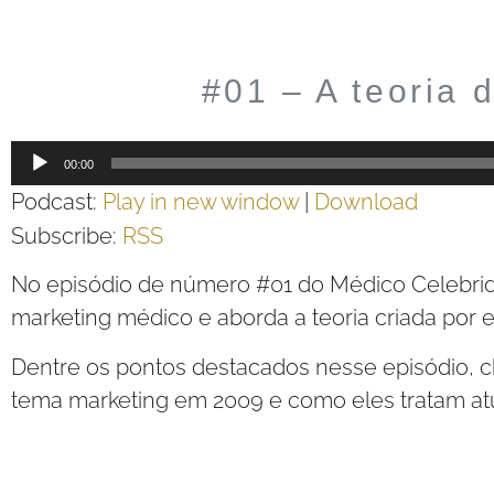
#01 – A teoria 
Tocador
00:00
de
Podcast:
Play in new window
|
Download
áudio
Subscribe:
RSS
No episódio de número #01 do Médico Celebrida
marketing médico e aborda a teoria criada por
Dentre os pontos destacados nesse episódio,
tema marketing em 2009 e como eles tratam at