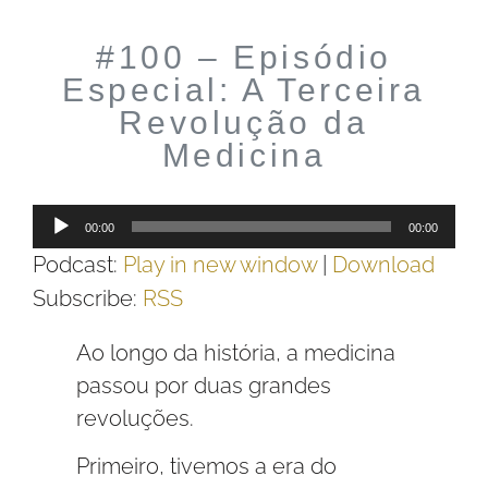
#100 – Episódio
Especial: A Terceira
Revolução da
Medicina
Tocador
00:00
00:00
de
Podcast:
Play in new window
|
Download
áudio
Subscribe:
RSS
Ao longo da história, a medicina
passou por duas grandes
revoluções.
Primeiro, tivemos a era do