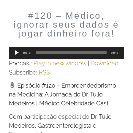
#120 – Médico,
ignorar seus dados é
jogar dinheiro fora!
Tocador
00:00
00:00
de
Podcast:
Play in new window
|
Download
áudio
Subscribe:
RSS
Episódio #120 – Empreendedorismo
na Medicina: A Jornada do Dr. Tulio
Medeiros | Médico Celebridade Cast
Com participação especial do Dr. Tulio
Medeiros, Gastroenterologista e