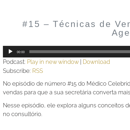
#15 – Técnicas de Ve
Age
Tocador
00:00
de
Podcast:
Play in new window
|
Download
áudio
Subscribe:
RSS
No episódio de número #15 do Médico Celebrida
vendas para que a sua secretária converta ma
Nesse episódio, ele explora alguns conceitos
no consultório.