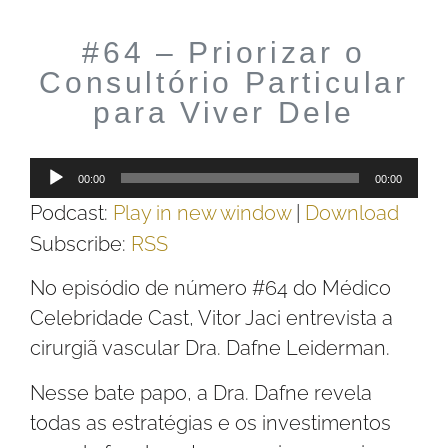
#64 – Priorizar o
Consultório Particular
para Viver Dele
Tocador
00:00
00:00
de
Podcast:
Play in new window
|
Download
áudio
Subscribe:
RSS
No episódio de número #64 do Médico
Celebridade Cast, Vitor Jaci entrevista a
cirurgiã vascular Dra. Dafne Leiderman.
Nesse bate papo, a Dra. Dafne revela
todas as estratégias e os investimentos