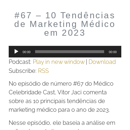
#67 – 10 Tendências
de Marketing Médico
em 2023
Tocador
00:00
00:00
de
Podcast:
Play in new window
|
Download
áudio
Subscribe:
RSS
No episódio de número #67 do Médico
Celebridade Cast, Vitor Jaci comenta
sobre as 10 principais tendências de
marketing médico para o ano de 2023.
Nesse episódio, ele baseia a análise em