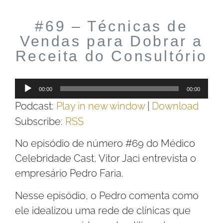
#69 – Técnicas de
Vendas para Dobrar a
Receita do Consultório
Tocador
00:00
00:00
de
Podcast:
Play in new window
|
Download
áudio
Subscribe:
RSS
No episódio de número #69 do Médico
Celebridade Cast, Vitor Jaci entrevista o
empresário Pedro Faria.
Nesse episódio, o Pedro comenta como
ele idealizou uma rede de clínicas que