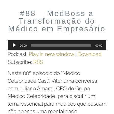
#88 – MedBoss a
Transformação do
Médico em Empresário
Tocador
00:00
00:00
de
Podcast:
Play in new window
|
Download
áudio
Subscribe:
RSS
Neste 88º episódio do “Médico
Celebridade Cast”, Vitor uma conversa
com Juliano Amaral, CEO do Grupo
Médico Celebridade, para discutir um
tema essencial para médicos que buscam
não apenas uma mentalidade