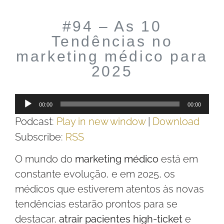
#94 – As 10
Tendências no
marketing médico para
2025
Tocador
00:00
00:00
de
Podcast:
Play in new window
|
Download
áudio
Subscribe:
RSS
O mundo do
marketing médico
está em
constante evolução, e em 2025, os
médicos que estiverem atentos às novas
tendências estarão prontos para se
destacar,
atrair pacientes high-ticket
e