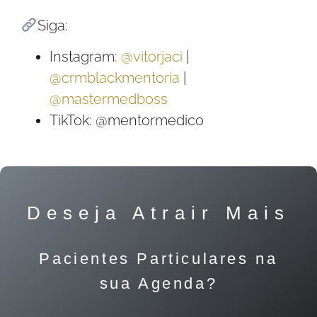
Siga:
Instagram:
@vitorjaci
|
@crmblackmentoria
|
@mastermedboss
TikTok: @mentormedico
Deseja Atrair Mais
Pacientes Particulares na
sua Agenda?