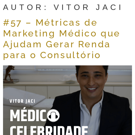
AUTOR:
VITOR JACI
#57 – Métricas de
Marketing Médico que
Ajudam Gerar Renda
para o Consultório