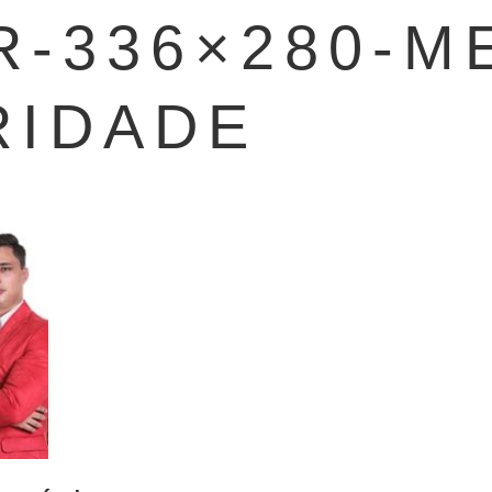
-336×280-M
RIDADE