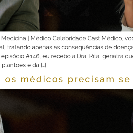
 Medicina | Médico Celebridade Cast Médico, voc
al, tratando apenas as consequências de doença
episódio #146, eu recebo a Dra. Rita, geriatra q
 plantões e da […]
e os médicos precisam se 