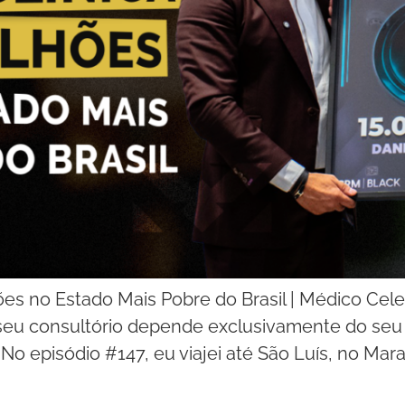
ões no Estado Mais Pobre do Brasil | Médico Cel
 seu consultório depende exclusivamente do se
No episódio #147, eu viajei até São Luís, no Ma