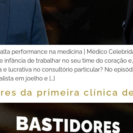
e alta performance na medicina | Médico Celebrid
de infância de trabalhar no seu time do coração
a e lucrativa no consultório particular? No episód
lista em joelho e […]
res da primeira clínica d