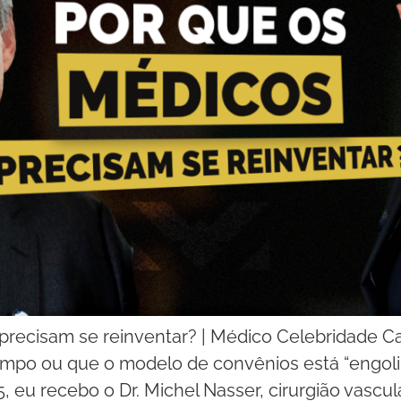
precisam se reinventar? | Médico Celebridade C
empo ou que o modelo de convênios está “engoli
, eu recebo o Dr. Michel Nasser, cirurgião vascu